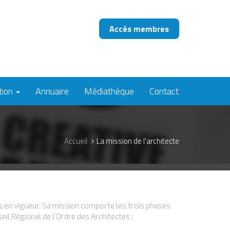
Accès membres
tion
Annuaire
Médiathèque
Contact
Accueil
La mission de l'architecte
s en vigueur. Sa mission comporte les trois phases
il Régional de l’Ordre des Architectes ;