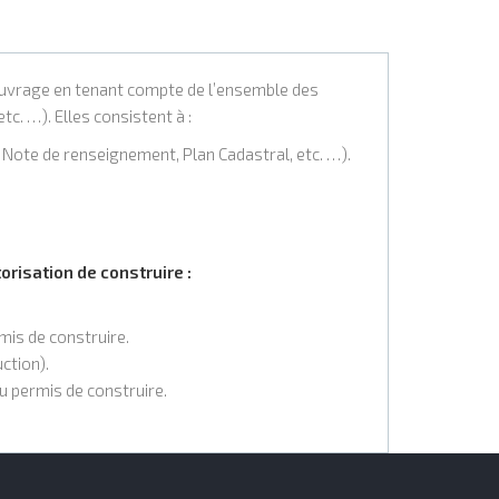
’ouvrage en tenant compte de l’ensemble des
tc. …). Elles consistent à :
Note de renseignement, Plan Cadastral, etc. …).
orisation de construire :
mis de construire.
ction).
u permis de construire.