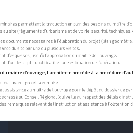
iminaires permettent la traduction en plan des besoins du maître d
s au site (règlements d’urbanisme et de voirie, sécurité, techniques, e
s documents nécessaires à l’élaboration du projet (plan géomètre, 
ance du site par une ou plusieurs visites.
nt d’esquisses jusqu’à l’approbation du maître de l’ouvrage.
t d’un descriptif qualificatif et une estimation de l’opération.
n du maître d’ouvrage, l’architecte procède à la procédure d’aut
t de l’avant-projet sommaire.
et assistance au maître de l’ouvrage pour le dépôt du dossier de per
adressé au Conseil Régional (qui veille au respect des délais d’instru
des remarques relevant de l’instruction et assistance à l’obtention d