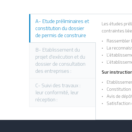
A- Etude préliminaires et
Les études prél
constitution du dossier
contraintes liée
de permis de construire
• Rassembler le
• La reconnaiss
B- Etablissement du
• L’établisseme
projet d'exécution et du
• L’établissemen
dossier de consultation
des entreprises :
Sur instructio
• Etablissemen
C- Suivi des travaux :
• Constitution 
leur conformité, leur
• Avis de dépôt 
réception :
• Satisfaction 