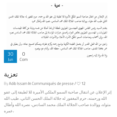
30
0
Jun
Com
2024
تعزية
By
Adib Issam
In
Communiqués de presse
/
12
إثر الإعلان عن انتقال صاحبة السمو الملكي الأميرة للا لطيفة إلى عفو
الله ورحمته، حرم المغفور له جلالة الملك الحسن الثاني، طيب الله
مثواه، ووالدة صاحب الجلالة الملك محمد السادس، نصره الله وأطال
عمره،