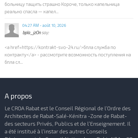
больницу тащить страшно Короче, только капельница
реально спасла — капел...
04:27 AM - août 10, 2026
bpla_jzOn
say:
<a href=https://kontrakt-svo-24.ru/>бпла служба по
контракту</a> - рассмотрите возможность поступления на
бпла сл...
A propos
Le CROA Rabat est le Conseil Régional de l’Ordre des
Architectes de Rabat-Salé-Kénitra -Zone de Rabat-
des secteurs Privés, Publics et de l’Enseignement. Il
a été institué à l’instar des autres Conseils