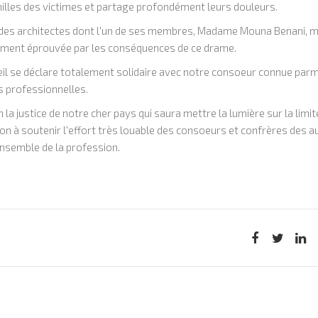
illes des victimes et partage profondément leurs douleurs.
s des architectes dont l'un de ses membres, Madame Mouna Benani, m
sement éprouvée par les conséquences de ce drame.
eil se déclare totalement solidaire avec notre consoeur connue parm
s professionnelles.
 la justice de notre cher pays qui saura mettre la lumière sur la limit
ion à soutenir l'effort très louable des consoeurs et confrères des a
ensemble de la profession.