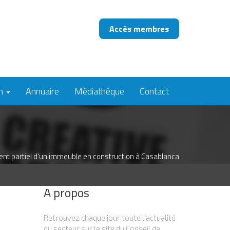
Accès membres
on
Annuaire
Médiathèque
Contact
ent partiel d'un immeuble en construction à Casablanca
A propos
Retrouvez chaque jour toute l'actualité
du secteur sur le site du Conseil de