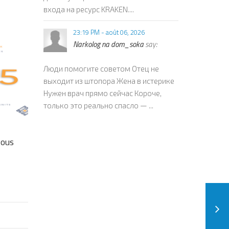
входа на ресурс KRAKEN....
23:19 PM - août 06, 2026
Narkolog na dom_soka
say:
Люди помогите советом Отец не
выходит из штопора Жена в истерике
Нужен врач прямо сейчас Короче,
только это реально спасло — ...
vous