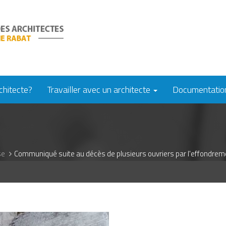
chitecte?
Travailler avec un architecte
Documentati
se
Communiqué suite au décès de plusieurs ouvriers par l'effondrem