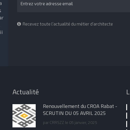
a
s
ar
Recevez toute l'actualité du métier d'architecte
l
ii
Actualité
L
Renouvellement du CROA Rabat -
SCRUTIN DU 05 AVRIL 2025
par
CRRSZZ
le 05 janvier, 2025