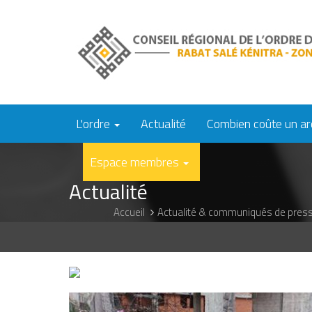
Aller
au
contenu
principal
L'ordre
Actualité
Combien coûte un ar
Espace membres
Actualité
Accueil
Actualité & communiqués de pres