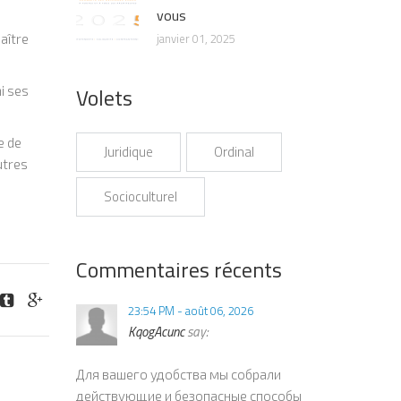
vous
janvier 01, 2025
aître
Volets
i ses
e de
Juridique
Ordinal
utres
Socioculturel
Commentaires récents
23:54 PM - août 06, 2026
KqogAcunc
say:
Для вашего удобства мы собрали
действующие и безопасные способы