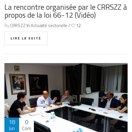
La rencontre organisée par le CRRSZZ à
propos de la loi 66-12 (Vidéo)
By
CRRSZZ
In
Actualité sectorielle
/
12
LIRE LA SUITE
18
0
Jun
Com