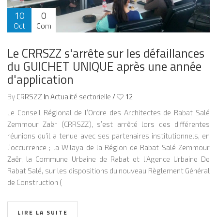
10
0
Oct
Com
2015
Le CRRSZZ s'arrête sur les défaillances
du GUICHET UNIQUE après une année
d'application
By
CRRSZZ
In
Actualité sectorielle
/
12
Le Conseil Régional de l’Ordre des Architectes de Rabat Salé
Zemmour Zaër (CRRSZZ), s’est arrêté lors des différentes
réunions qu’il a tenue avec ses partenaires institutionnels, en
l’occurrence ; la Wilaya de la Région de Rabat Salé Zemmour
Zaër, la Commune Urbaine de Rabat et l’Agence Urbaine De
Rabat Salé, sur les dispositions du nouveau Règlement Général
de Construction (
LIRE LA SUITE