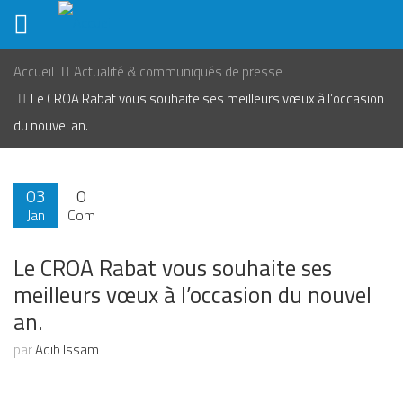
Aller
au
contenu
principal
Accueil
Actualité & communiqués de presse
Le CROA Rabat vous souhaite ses meilleurs vœux à l’occasion
du nouvel an.
03
0
Jan
Com
2021
Le CROA Rabat vous souhaite ses
meilleurs vœux à l’occasion du nouvel
an.
par
Adib Issam