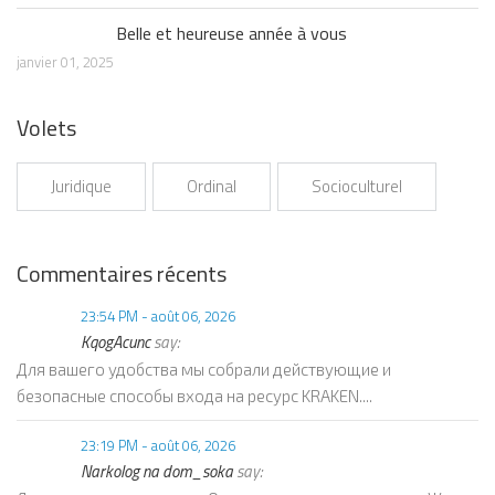
Belle et heureuse année à vous
janvier 01, 2025
Volets
Juridique
Ordinal
Socioculturel
Commentaires récents
23:54 PM - août 06, 2026
KqogAcunc
say:
Для вашего удобства мы собрали действующие и
безопасные способы входа на ресурс KRAKEN....
23:19 PM - août 06, 2026
Narkolog na dom_soka
say: